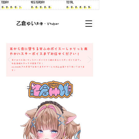
​乙倉ゅい
​声優・Vtuber
耳から恋に堕ちる甘ふわボイス～しゃりっと爽
やかハスキーボイスまでお任せください！
​耳さわりの良いウィスパーボイスから癖のあるハスキーボイスまで。
中高音域のキャラが得意です！
ASMR向きの声質ではありますが
ゲームも沢山出演させて頂いており​ま
す！