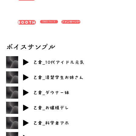
ファンサーバー
BOOTH
FAについて
​ボイスサンプル
乙倉_10代アイドル元気
乙倉_清楚学生お姉さん
乙倉_ダウナー妹
乙倉_お嬢様デレ
乙倉_科学者アホ