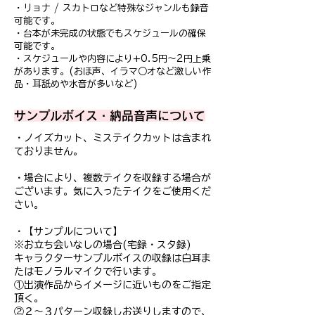
・リョナ / スカトロなど特殊なジャンルも録音
可能です。
・台本が未完成の状態でもスケジュールの確保
可能です。
・スケジュールや内容により+0.5円〜2円上乗
があります。(おほ声、イラマ○オなど激しい作
品・耳舐めや水音が多いなど)
​サンプルボイス・納品音声について
・ノイズカット、ミステイクカットは含まれ
ておりません。
・場合により、複数テイクを収録する場合が
ございます。気に入ったテイクをご使用くだ
さい。
・【サンプルについて】
※お立ち会いなしの場合(宅録・スタ録)
キャラクターサンプルボイスの収録は白耳ま
たはモノラルマイクで行います。
①出演作品からイメージに近いものをご指定
頂く。
②２～３パターン収録しお送りしますので、