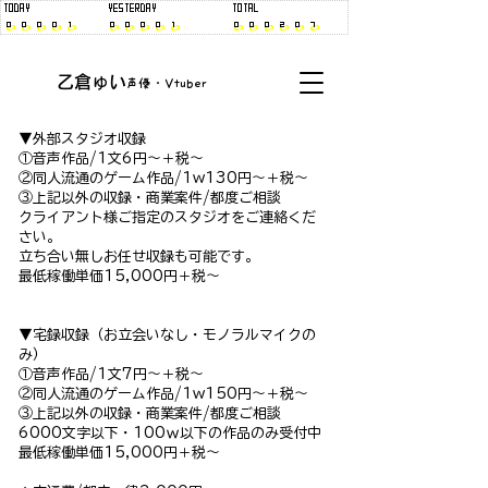
​乙倉ゅい
​声優・Vtuber
▼外部スタジオ収録
①音声作品/1文6円～＋税～
②同人流通のゲーム作品/1w130円～＋税～
③上記以外の収録・商業案件/都度ご相談
クライアント様ご指定のスタジオをご連絡くだ
さい。
立ち合い無しお任せ収録も可能です。
最低稼働単価15,000円＋税～
▼宅録収録（お立会いなし・モノラルマイクの
み）
①音声作品/1文7円～＋税～
②同人流通のゲーム作品/1w150円～＋税～
③上記以外の収録・商業案件/都度ご相談
6000文字以下・100ｗ以下の作品のみ受付中
最低稼働単価15,000円＋税～