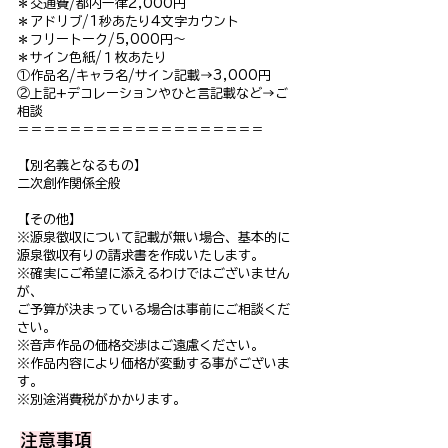
＊交通費/都内一律2,000円
＊アドリブ/1秒あたり4文字カウント
＊フリートーク/5,000円～
＊サイン色紙/１枚あたり
①作品名/キャラ名/サイン記載→3,000円
②上記+デコレーションやひと言記載など→ご
相談
＝＝＝＝＝＝＝＝＝＝＝＝＝＝＝＝＝＝＝
【別名義となるもの】
二次創作関係全般
【その他】
※源泉徴収について記載が無い場合、基本的に
源泉徴収有りの請求書を作成いたします。
※確実にご希望に添えるわけではございません
が、
ご予算が決まっている場合は事前にご相談くだ
さい。
※音声作品の価格交渉はご遠慮ください。
※作品内容により価格が変動する事がございま
す。
※別途消費税がかかります。
注意事項