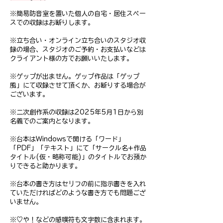
※簡易防音室を置いた個人の自宅・居住スペー
スでの収録はお断りします。
※立ち合い・オンライン立ち合いのスタジオ収
録の場合、スタジオのご予約・お支払いなどは
クライアント様の方でお願いいたします。
※ゲップが出ません。ゲップ作品は「ゲップ
風」にて収録させて頂くか、お断りする場合が
ございます。
※二次創作系の収録は2025年5月1日から別
名義でのご案内となります。
※台本はWindowsで開ける「ワード」
「PDF」「テキスト」にて「サークル名+作品
タイトル(仮・略称可能)」のタイトルでお預か
りできると助かります。
※台本の書き方はセリフの前に指示書きを入れ
ていただければどのような書き方でも問題ござ
いません。
※♡や！などの感嘆符も文字数に含まれます。