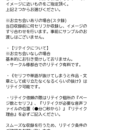
イメージに近いものをご指定頂く。
上記２つからお選びください。
※お立ち会いありの場合(スタ録)
​当日収録前に何セリフか収録し、イメージの
すり合わせを行います。事前にサンプルのお
渡しはございません。
・【リテイクについて】
※お立ち会いなしの場合
基本的にお引き受けしておりません。
・サークル様都合でのリテイク有料です。
・《セリフや単語が抜けてしまうと作品・文
章として成り立たなくなるくらいの抜け》は
リテイク可能です。
・リテイク依頼の際はリテイク個所の『ペー
ジ数とセリフ』、『リテイクが必要な音声フ
ァイルの位置（●分○秒から）』『リテイク
理由』を必ずご記入ください。
スムーズな収録を行うため、リテイク条件の