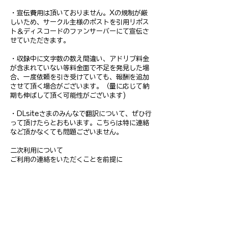
・宣伝費用は頂いておりません。Xの規制が厳
しいため、サークル主様のポストを引用リポス
ト＆ディスコードのファンサーバーにて宣伝さ
せていただきます。
・収録中に文字数の数え間違い、アドリブ料金
が含まれていない等料金面で不足を発見した場
合、一度依頼を引き受けていても、報酬を追加
させて頂く場合がございます。（量に応じて納
期も伸ばして頂く可能性がございます)
・DLsiteさまのみんなで翻訳について、ぜひ行
って頂けたらとおもいます。こちらは特に連絡
など頂かなくても問題ございません。
二次利用について
ご利用の連絡をいただくことを前提に
・乙倉ゅいが出演している作品に流用する場合
・販売場所を増やす場合
・サンプルや促販として使用する場合
・他、乙倉ゅいが二次利用に当たらないと判断
した場合
上記4点の場合は二次利用料を頂かないことに
しました。